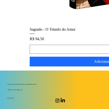
Sagrado - O Triunfo do Amor
Preço
R$ 94,50
Adicionar
© 2025 Editora Era Branca. Todos os Direitos Reservados
CNPJ: 10.738.576/0001-04
SIGA-NOS