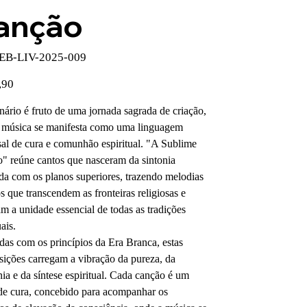
anção
SKU
EB-LIV-2025-009
EB-
LIV-
2025-
,90
009
nário é fruto de uma jornada sagrada de criação,
 música se manifesta como uma linguagem
sal de cura e comunhão espiritual. "A Sublime
" reúne cantos que nasceram da sintonia
da com os planos superiores, trazendo melodias
s que transcendem as fronteiras religiosas e
am a unidade essencial de todas as tradições
uais.
das com os princípios da Era Branca, estas
ições carregam a vibração da pureza, da
ia e da síntese espiritual. Cada canção é um
 de cura, concebido para acompanhar os