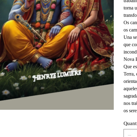
trabal
torna 
transf
Os can
os cam
Una se
que co
incond
Nova E
Que es
Terra, 
orienta
aquele
sagrad
nos tr
os sere
Quant