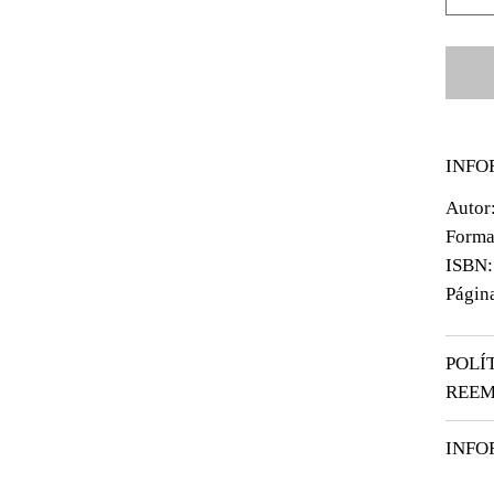
INFO
Autor
Forma
ISBN
Págin
POLÍ
REE
INFO