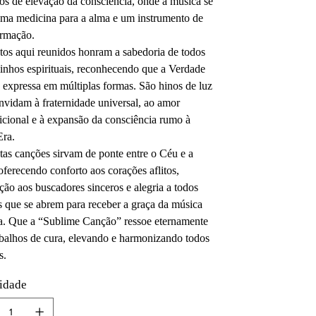
hos de elevação da consciência, onde a música se
uma medicina para a alma e um instrumento de
ormação.
tos aqui reunidos honram a sabedoria de todos
inhos espirituais, reconhecendo que a Verdade
 expressa em múltiplas formas. São hinos de luz
nvidam à fraternidade universal, ao amor
icional e à expansão da consciência rumo à
ra.
tas canções sirvam de ponte entre o Céu e a
oferecendo conforto aos corações aflitos,
ção aos buscadores sinceros e alegria a todos
s que se abrem para receber a graça da música
a. Que a “Sublime Canção” ressoe eternamente
abalhos de cura, elevando e harmonizando todos
s.
idade