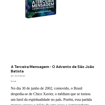
A Terceira Mensagem - O Advento de São João
Batista
SKU
SKU:
EB-LIV-2025-007
EB-
Preço
LIV-
R$ 79,90
2025-
007
No dia 30 de junho de 2002, comovido, o Brasil
despedia-se de Chico Xavier, o médium que se tornou
um farol da espiritualidade no país. Porém, essa partida