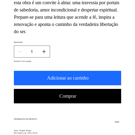
esta obra é um convite à alma: uma travessia por portais
de sabedoria, amor incondicional e despertar espiritual.
Prepare-se para uma leitura que acende a fé, inspira a
renovação e aponta o caminho da verdadeira libertação
do ser.
Quantidade
Somente 9 em estoque
Adicionar ao carrinho
Comprar
INFORMAÇÃO DO PRODUTO
Autor: Wagner Fiengo
Pelo Espírito de: Chico Xavier