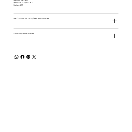
Formato: 16x23cm
ISBN: 978-65-984755-1-2
Páginas: 255
POLÍTICA DE DEVOLUÇÃO E REEMBOLSO
INFORMAÇÃO DE ENVIO